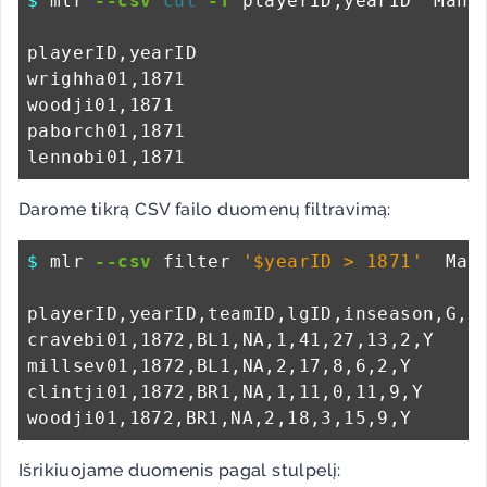
$ 
mlr 
--csv
cut
-f
 playerID,yearID  Manag
playerID,yearID

wrighha01,1871

woodji01,1871

paborch01,1871

Darome tikrą CSV failo duomenų filtravimą:
$ 
mlr 
--csv
 filter 
'$yearID > 1871'
  Mana
playerID,yearID,teamID,lgID,inseason,G,W,
cravebi01,1872,BL1,NA,1,41,27,13,2,Y

millsev01,1872,BL1,NA,2,17,8,6,2,Y

clintji01,1872,BR1,NA,1,11,0,11,9,Y

Išrikiuojame duomenis pagal stulpelį: