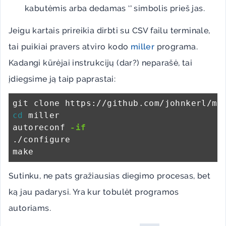
kabutėmis arba dedamas ‘' simbolis prieš jas.
Jeigu kartais prireikia dirbti su CSV failu terminale,
tai puikiai pravers atviro kodo
miller
programa.
Kadangi kūrėjai instrukcijų (dar?) neparašė, tai
įdiegsime ją taip paprastai:
cd 
miller

autoreconf 
-if
./configure

Sutinku, ne pats gražiausias diegimo procesas, bet
ką jau padarysi. Yra kur tobulėt programos
autoriams.