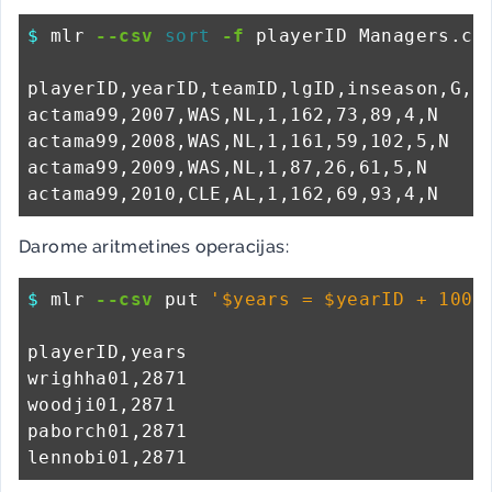
$ 
mlr 
--csv
sort
-f
 playerID Managers.csv
playerID,yearID,teamID,lgID,inseason,G,W,
actama99,2007,WAS,NL,1,162,73,89,4,N

actama99,2008,WAS,NL,1,161,59,102,5,N

actama99,2009,WAS,NL,1,87,26,61,5,N

Darome aritmetines operacijas:
$ 
mlr 
--csv
 put 
'$years = $yearID + 1000
playerID,years

wrighha01,2871

woodji01,2871

paborch01,2871
