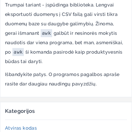
Trumpai tariant - įspūdinga biblioteka. Lengvai
eksportuoti duomenys į CSV failą gali virsti tikra
duomenų baze su daugybe galimybių. Žinoma,
gerai išmanant
awk
galbūt ir nesinorės mokytis
naudotis dar viena programa, bet man, asmeniškai,
po
awk
ši komanda pasirodė kaip produktyvesnis
būdas tai daryti.
Išbandykite patys. O programos pagalbos apraše
rasite dar daugiau naudingų pavyzdžių.
Kategorijos
Atviras kodas