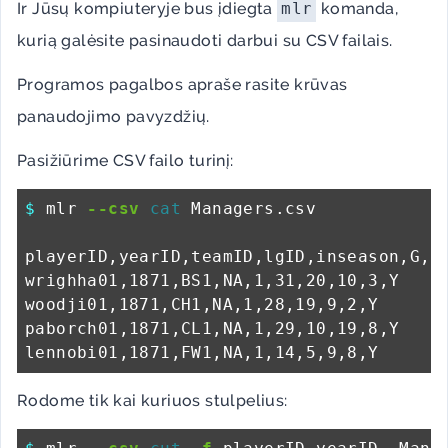
Ir Jūsų kompiuteryje bus įdiegta
mlr
komanda,
kurią galėsite pasinaudoti darbui su CSV failais.
Programos pagalbos apraše rasite krūvas
panaudojimo pavyzdžių.
Pasižiūrime CSV failo turinį:
$ 
mlr 
--csv
cat 
Managers.csv

playerID,yearID,teamID,lgID,inseason,G,W,
wrighha01,1871,BS1,NA,1,31,20,10,3,Y

woodji01,1871,CH1,NA,1,28,19,9,2,Y

paborch01,1871,CL1,NA,1,29,10,19,8,Y

Rodome tik kai kuriuos stulpelius: