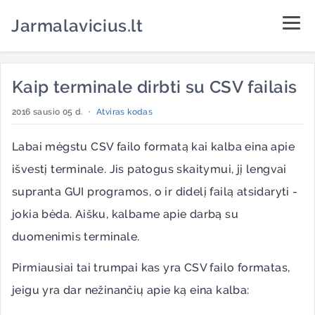
Jarmalavicius.lt
Kaip terminale dirbti su CSV failais
2016 sausio 05 d.
•
Atviras kodas
Labai mėgstu CSV failo formatą kai kalba eina apie
išvestį terminale. Jis patogus skaitymui, jį lengvai
supranta GUI programos, o ir didelį failą atsidaryti -
jokia bėda. Aišku, kalbame apie darbą su
duomenimis terminale.
Pirmiausiai tai trumpai kas yra CSV failo formatas,
jeigu yra dar nežinančių apie ką eina kalba: