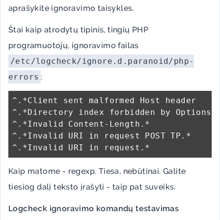
aprašykite ignoravimo taisykles.
Štai kaip atrodytų tipinis, tingių PHP
programuotojų, ignoravimo failas
/etc/logcheck/ignore.d.paranoid/php-
errors
:
^.*Client sent malformed Host header

^.*Directory index forbidden by Options d
^.*Invalid Content-Length.*

^.*Invalid URI in request POST TP.*

Kaip matome - regexp. Tiesa, nebūtinai. Galite
tiesiog dalį teksto įrašyti - taip pat suveiks.
Logcheck ignoravimo komandų testavimas