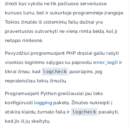
žinoti kas vyksta ne tik pačiuose serveriuose
kuriuos turiu, bet ir sukurtoje programinėje įrangoje.
Tokios žinutės iš sisteminių failų dažnai yra
pravertusios sutvarkyti ne vieną rimtą bėdą, kol ji
netapo rimtesnė.
Pavyzdžiui programuojant PHP drąsiai galiu rašyti
visokias loginimo sąlygas su paprastu
error_log()
ir
tikrai žinau, kad
logcheck
pasirūpins, jog
nepraleisčiau tokių žinučių.
Programuojant Python greičiausiai jau teks
konfigūruoti
logging
paketą. Žinutes nukreipti į
atskirą klaidų žurnalo failą ir
logcheck
pasakyti,
kad jis iš jų skaitytų.