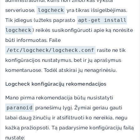
administratoriui, kuris nori žinoti kas vyksta
serveriuose,
logcheck
yra tikras išsigelbėjimas.
Tik įdiegus (užteks paprasto
apt-get install
logcheck
) reikės susikonfigūruoti apie ką norėsite
būti informuotas. Faile
/etc/logcheck/logcheck.conf
rasite ne tik
konfigūracijos nustatymus, bet ir jų aprašymus
komentaruose. Todėl atskirai jų nenagrinėsiu.
Logcheck konfigūracijų rekomendacijos
Mano pirma rekomendacija būtų nusistatyti
paranoid
pranešimų lygį. Žymiai geriau gauti
labai daug žinučių ir atsifiltruoti ko nereikia, negu
kažką pražiopsoti. Tą padarysime konfigūracijų failą
nustatę: