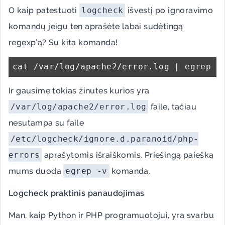
O kaip patestuoti
logcheck
išvestį po ignoravimo
komandų jeigu ten aprašėte labai sudėtingą
regexp’ą? Su kita komanda!
Ir gausime tokias žinutes kurios yra
/var/log/apache2/error.log
faile, tačiau
nesutampa su faile
/etc/logcheck/ignore.d.paranoid/php-
errors
aprašytomis išraiškomis. Priešingą paiešką
mums duoda
egrep -v
komanda.
Logcheck praktinis panaudojimas
Man, kaip Python ir PHP programuotojui, yra svarbu