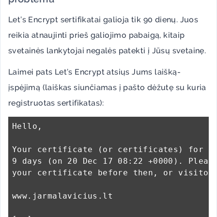
Let’s Encrypt sertifikatai galioja tik 90 dienų. Juos
reikia atnaujinti prieš galiojimo pabaigą, kitaip
svetainės lankytojai negalės patekti į Jūsų svetainę.
Laimei pats Let’s Encrypt atsiųs Jums laišką-
įspėjimą (laiškas siunčiamas į pašto dėžutę su kuria
registruotas sertifikatas):
Hello,

Your certificate (or certificates) for th
9 days (on 20 Dec 17 08:22 +0000). Please
your certificate before then, or visitors
www.jarmalavicius.lt
