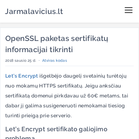
Jarmalavicius.lt
OpenSSL paketas sertifikatų
informacijai tikrinti
2018 sausio 25 d.
•
Atviras kodas
Let’s Encrypt
išgelbėjo daugelį svetainių turėtojų
nuo mokamų HTTPS sertifikatų. Jeigu anksčiau
sertifikatą domenui pirkdavau už 60€ metams, tai
dabar jį galima susigeneruoti nemokamai tiesiog
turinti prieigą prie serverio.
Let’s Encrypt sertifikato galiojimo
problema