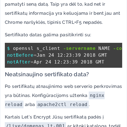
pamatyti seną datą. Taip yra dėl to, kad net ir
sertifikatų informacija yra kešuojama ir bent jau ant
Chrome naršyklės, tipinis CTRL+F5 nepadės.
Sertifikato datas galima pasitikrinti su:
$ 
openssl s_client 
-servername
 NAME 
-con
notBefore
=
notAfter
=
Neatsinaujino sertifikato data?
Po sertifikatų atnaujinimo web serverio perkrovimas
yra būtinas. Konfigūracijoms užtenka
nginx
reload
arba
apache2ctl reload
.
Kartais Let’s Encrypt Jūsų sertifikatą padės į
/live/domenas.lt-001
ar kitokį katalogą, todėl