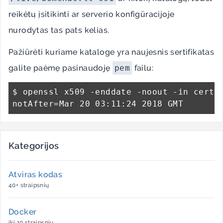
reikėtų įsitikinti ar serverio konfigūracijoje
nurodytas tas pats kelias.
Pažiūrėti kuriame kataloge yra naujesnis sertifikatas
galite paėmę pasinaudoję
pem
failu:
$ openssl x509 -enddate -noout -in cert.p
Kategorijos
Atviras kodas
40+ straipsnių
Docker
iki 10 straipsnių