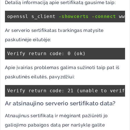
Detalią informaciją apie sertifikatą gausime taip:
openssl s_client 
-showcerts
-connect
Ar serverio sertifikatas tvarkingas matysite
paskutinėje eilutėje:
Apie įvairias problemas galima sužinoti taip pat iš
paskutinės eilutės, pavyzdžiui:
Ar atsinaujino serverio sertifikato data?
Atnaujinus sertifikatą ir mėginant pažiūrėti jo
galiojimo pabaigos datą per naršyklę galite