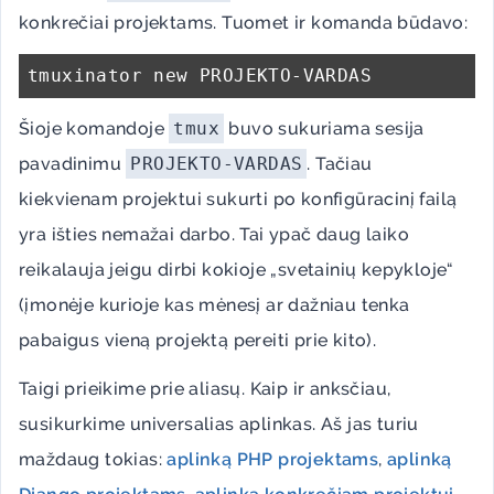
konkrečiai projektams. Tuomet ir komanda būdavo:
Šioje komandoje
tmux
buvo sukuriama sesija
pavadinimu
PROJEKTO-VARDAS
. Tačiau
kiekvienam projektui sukurti po konfigūracinį failą
yra išties nemažai darbo. Tai ypač daug laiko
reikalauja jeigu dirbi kokioje „svetainių kepykloje“
(įmonėje kurioje kas mėnesį ar dažniau tenka
pabaigus vieną projektą pereiti prie kito).
Taigi prieikime prie aliasų. Kaip ir anksčiau,
susikurkime universalias aplinkas. Aš jas turiu
maždaug tokias:
aplinką PHP projektams
,
aplinką