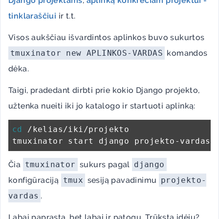
Django projektams
,
aplinką konkrečiam projektui -
tinklaraščiui
ir t.t.
Visos aukščiau išvardintos aplinkos buvo sukurtos
tmuxinator new APLINKOS-VARDAS
komandos
dėka.
Taigi, pradedant dirbti prie kokio Django projekto,
užtenka nueiti iki jo katalogo ir startuoti aplinką:
cd
 /kelias/iki/projekto

Čia
tmuxinator
sukurs pagal
django
konfigūraciją
tmux
sesiją pavadinimu
projekto-
vardas
.
Labai paprasta, bet labai ir patogu. Trūksta idėjų?